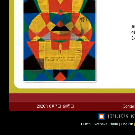
2026年8月7日 金曜日
Contac
Dutch
|
Svenska
|
Italia
|
English